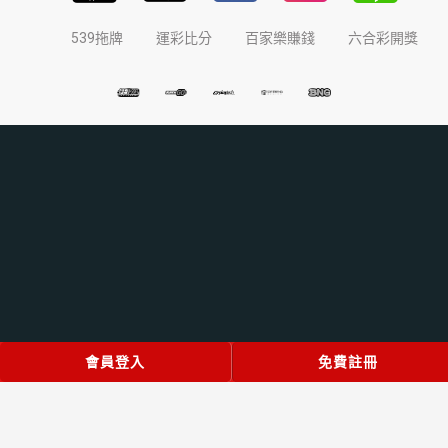
539拖牌
運彩比分
百家樂賺錢
六合彩開獎
© 2022 好野百家樂會員首存1000送1000！娛樂城最高送3000
立即登入
會員登入
火速註冊
免費註冊