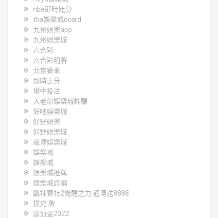
nba即時比分
tha娛樂城dcard
九州娛樂app
九州娛樂城
六合彩
六合彩明牌
北京賽車
即時比分
場中投注
大老爺娛樂城詐騙
好吔娛樂城
好野娛樂
好野娛樂城
威博娛樂城
娛樂城
娛樂城
娛樂城推薦
娛樂城詐騙
戰神賽特2覺醒之力 通博送8888
撲克 牌
歐冠盃2022