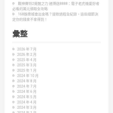
戰神賽特2覺醒之力 通博送8888：電子老虎機愛好者
必看的萬元領取全攻略
168娛樂城會出金嗎？提款過程全紀錄，這些細節決
定你的錢拿不拿得到！
彙整
2026 年 7 月
2026 年 2 月
2025 年 4 月
2025 年 3 月
2025 年 1 月
2024 年 10 月
2024 年 8 月
2024 年 7 月
2024 年 6 月
2024 年 5 月
2024 年 4 月
2024 年 3 月
2024 年 1 月