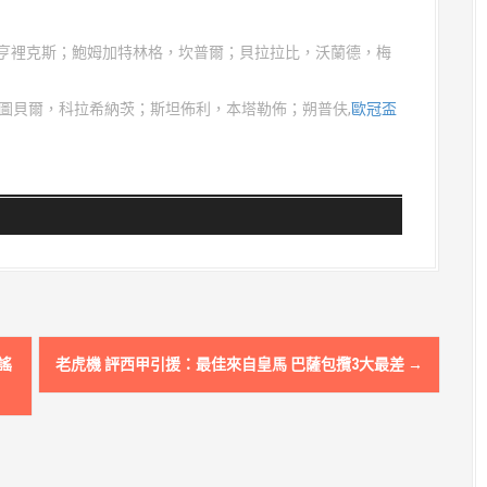
裡克斯；鮑姆加特林格，坎普爾；貝拉拉比，沃蘭德，梅
貝爾，科拉希納茨；斯坦佈利，本塔勒佈；朔普伕,
歐冠盃
謠
老虎機 評西甲引援：最佳來自皇馬 巴薩包攬3大最差
→