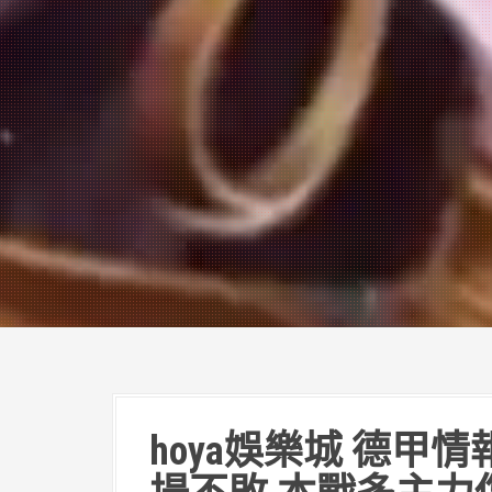
hoya娛樂城 德甲