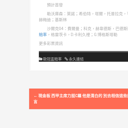
預計首發
勒沃庫森：萊諾；希伯特，塔爾，托普拉克，亨
赫梅迪；基斯林
沙爾克04：費爾曼；科克，赫韋德斯，巴德斯圖
賠率
，格雷茨卡，D.卡利久裡；G.博格斯塔勒
更多彩票資訊
歐冠盃賠率
永久連結
文
←
現金板 西甲主席力挺C羅 他是清白的 別去相信這些
章
言
導
覽