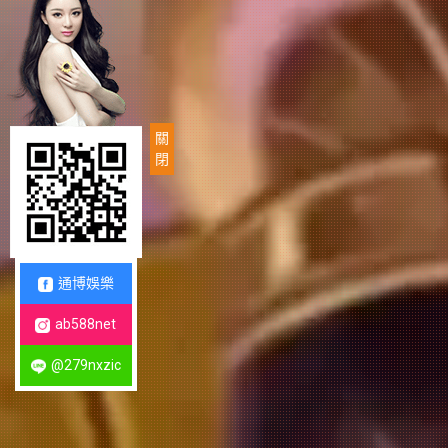
關
閉
通博娛樂
ab588net
@279nxzic