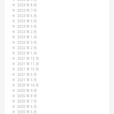
2023 年 8 月
2023 年 7 月
2023 年 6 月
2023 年 5 月
2023 年 3 月
2023 年 2 月
2023 年 1 月
2022 年 3 月
2022 年 2 月
2022 年 1 月
2021 年 12 月
2021 年 11 月
2021 年 10 月
2021 年 6 月
2021 年 5 月
2020 年 10 月
2020 年 9 月
2020 年 8 月
2020 年 7 月
2020 年 6 月
2020 年 5 月