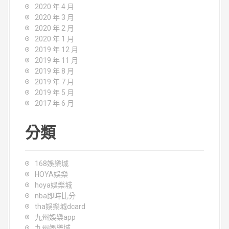
2020 年 4 月
2020 年 3 月
2020 年 2 月
2020 年 1 月
2019 年 12 月
2019 年 11 月
2019 年 8 月
2019 年 7 月
2019 年 5 月
2017 年 6 月
分類
168娛樂城
HOYA娛樂
hoya娛樂城
nba即時比分
tha娛樂城dcard
九州娛樂app
九州娛樂城