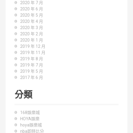
2020 年 7 月
2020 年 6 月
2020 年 5 月
2020 年 4 月
2020 年 3 月
2020 年 2 月
2020 年 1 月
2019 年 12 月
2019 年 11 月
2019 年 8 月
2019 年 7 月
2019 年 5 月
2017 年 6 月
分類
168娛樂城
HOYA娛樂
hoya娛樂城
nba即時比分