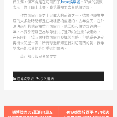
員生涯，但不會是在切爾西了,
hoya娛樂城
。37歲的魔獸
表示：為了踢上比賽，我覺得需要去其他俱樂部。
作為切爾西歷史上最偉大的前鋒之一，德羅巴職業生
涯的大多數時間都是在斯坦福橋度過的。去年夏天，在外
漂泊兩年的他選擇重回切爾西，他當時和俱樂部簽約一
年。本賽季德羅巴為球隊總共打進7球並送出2次助攻，
在有限的上場時間裡為切爾西發揮著余熱。但他還是決定
再出去闖盪一番：所有球迷都知道我對切爾西的愛，我希
望未來能以其他身份重返切爾西。
華西都市報記者閆雯雯
通博娛樂城
永久連結
文
←
通博娛樂 362萬滾存!周五
HOYA娛樂城 西甲-MSN啞火