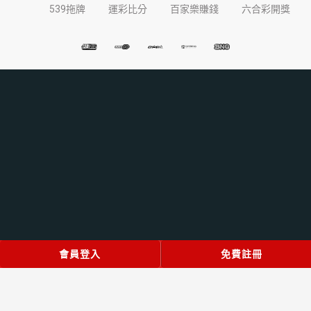
539拖牌
運彩比分
百家樂賺錢
六合彩開獎
立即登入
會員登入
火速註冊
免費註冊
© 2022 好野百家樂會員首存1000送1000！娛樂城最高送3000