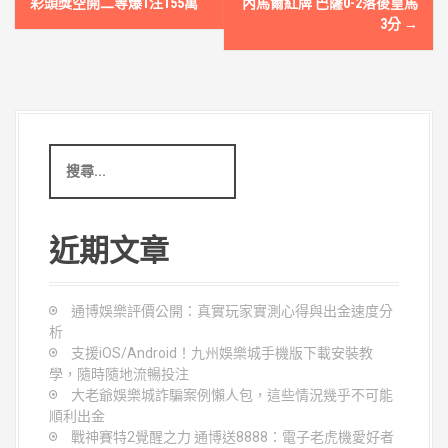
章
彩頭獎空開二等爆1注155萬
內馬爾紅牌 巴薩0-2落後皇馬
3分
→
導
覽
搜
尋
關
鍵
字
近期文章
:
通博娛樂評價公開：真實玩家實測心得與出金速度分
析
支援iOS/Android！九州娛樂城手機版下載安裝教
學，隨時隨地流暢投注
大老爺娛樂城詐騙案例懶人包，這些情況幾乎不可能
順利出金
戰神賽特2覺醒之力 通博送8888：電子老虎機愛好者