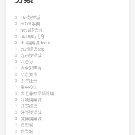
168娛樂城
HOYA娛樂
hoya娛樂城
nba即時比分
tha娛樂城dcard
九州娛樂app
九州娛樂城
六合彩
六合彩明牌
北京賽車
即時比分
場中投注
大老爺娛樂城詐騙
好吔娛樂城
好野娛樂
好野娛樂城
威博娛樂城
娛樂城
娛樂城