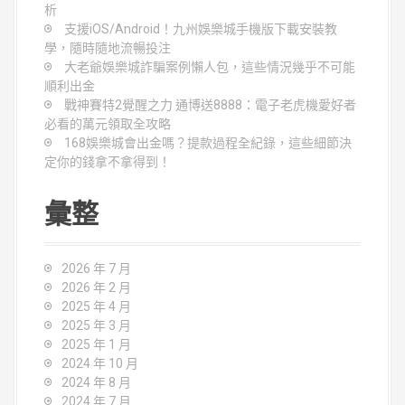
析
支援iOS/Android！九州娛樂城手機版下載安裝教
學，隨時隨地流暢投注
大老爺娛樂城詐騙案例懶人包，這些情況幾乎不可能
順利出金
戰神賽特2覺醒之力 通博送8888：電子老虎機愛好者
必看的萬元領取全攻略
168娛樂城會出金嗎？提款過程全紀錄，這些細節決
定你的錢拿不拿得到！
彙整
2026 年 7 月
2026 年 2 月
2025 年 4 月
2025 年 3 月
2025 年 1 月
2024 年 10 月
2024 年 8 月
2024 年 7 月