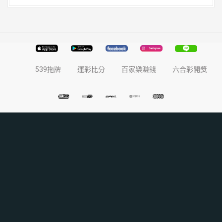
539拖牌
運彩比分
百家樂賺錢
六合彩開獎