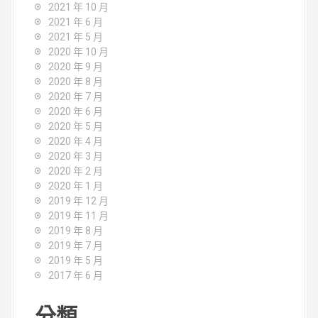
2021 年 10 月
2021 年 6 月
2021 年 5 月
2020 年 10 月
2020 年 9 月
2020 年 8 月
2020 年 7 月
2020 年 6 月
2020 年 5 月
2020 年 4 月
2020 年 3 月
2020 年 2 月
2020 年 1 月
2019 年 12 月
2019 年 11 月
2019 年 8 月
2019 年 7 月
2019 年 5 月
2017 年 6 月
分類