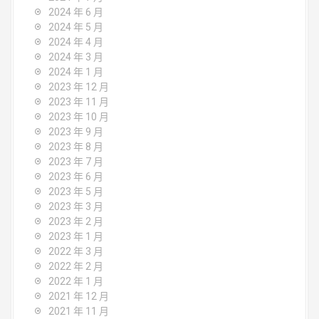
2024 年 6 月
2024 年 5 月
2024 年 4 月
2024 年 3 月
2024 年 1 月
2023 年 12 月
2023 年 11 月
2023 年 10 月
2023 年 9 月
2023 年 8 月
2023 年 7 月
2023 年 6 月
2023 年 5 月
2023 年 3 月
2023 年 2 月
2023 年 1 月
2022 年 3 月
2022 年 2 月
2022 年 1 月
2021 年 12 月
2021 年 11 月