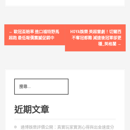
文
←
歐冠盃賠率 進口福特野馬
HOYA娛樂 英超雷劇！切爾西
章
超跑 最低報價震撼促銷中
不奪冠都難 減速後冠軍卻更
穩_英格蘭
→
導
覽
搜
尋
關
鍵
字
近期文章
:
通博娛樂評價公開：真實玩家實測心得與出金速度分