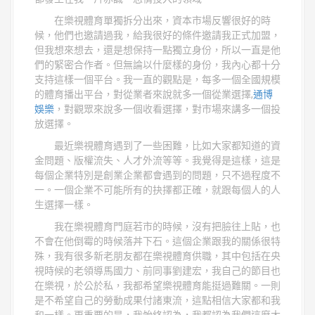
在樂視體育單獨拆分出來，資本市場反響很好的時
候，他們也邀請過我，給我很好的條件邀請我正式加盟，
但我想來想去，還是想保持一點獨立身份，所以一直是他
們的緊密合作者。但無論以什麼樣的身份，我內心都十分
支持這樣一個平台。我一直的觀點是，每多一個全國規模
的體育播出平台，對從業者來說就多一個從業選擇,
通博
娛樂
，對觀眾來說多一個收看選擇，對市場來講多一個投
放選擇。
最近樂視體育遇到了一些困難，比如大家都知道的資
金問題、版權流失、人才外流等等。我覺得是這樣，這是
每個企業特別是創業企業都會遇到的問題，只不過程度不
一。一個企業不可能所有的抉擇都正確，就跟每個人的人
生選擇一樣。
我在樂視體育門庭若市的時候，沒有把臉往上貼，也
不會在他倒霉的時候落丼下石。這個企業跟我的關係很特
殊，我有很多新老朋友都在樂視體育供職，其中包括在央
視時候的老領導馬國力、前同事劉建宏，我自己的節目也
在樂視，於公於私，我都希望樂視體育能挺過難關。一則
是不希望自己的勞動成果付諸東流，這點相信大家都和我