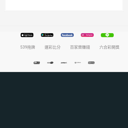
539拖牌
運彩比分
百家樂賺錢
六合彩開獎