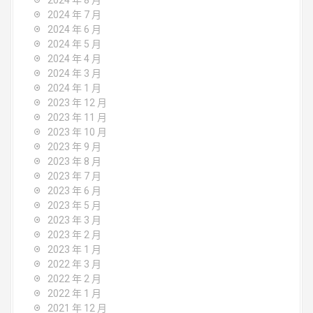
2024 年 8 月
2024 年 7 月
2024 年 6 月
2024 年 5 月
2024 年 4 月
2024 年 3 月
2024 年 1 月
2023 年 12 月
2023 年 11 月
2023 年 10 月
2023 年 9 月
2023 年 8 月
2023 年 7 月
2023 年 6 月
2023 年 5 月
2023 年 3 月
2023 年 2 月
2023 年 1 月
2022 年 3 月
2022 年 2 月
2022 年 1 月
2021 年 12 月