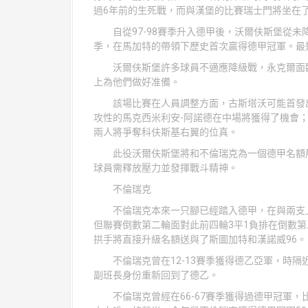
過6年前的生死戰，而與漢堡的比賽瑞士門將坐在
自從97-98賽季升入德甲後，沃爾伕斯堡從未降
季，在馬加特的帶領下歷史首次贏得德甲冠軍。最
沃爾伕斯堡許多球員不適應降級戰，永克爾面臨
上為他們做好准備。
該場比賽在人員調整方面，古斯塔沃可能首發出
攻性的馬克西米利安-阿諾德在中場將獲得了機會
兩人將爭奪科伕斯基右翼的位真。
此役沃爾伕斯堡將和不倫瑞克為一個德甲名額展
球員需釋放壓力並發揮戰斗精神。
不倫瑞克
不倫瑞克本來一只腳已經踏入德甲，在與兩支上
但聯賽倒數第二輪面對此前四輪3平1負排在倒數第
拱手將直接升級名額送與了斯圖加特和漢諾威96。
不倫瑞克曾在12-13賽季獲得德乙亞軍，時隔
副班長身份重新回到了德乙。
不倫瑞克曾經在66-67賽季獲得過德甲冠軍，