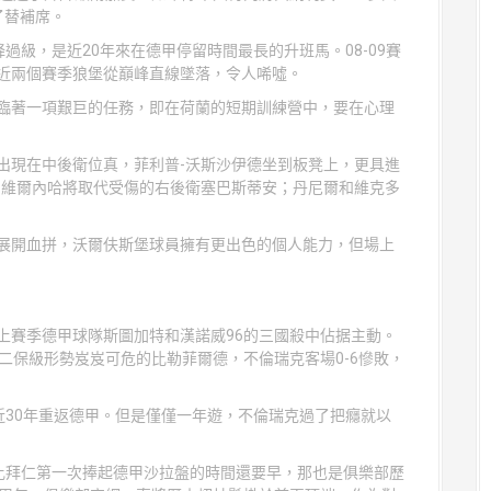
了替補席。
過級，是近20年來在德甲停留時間最長的升班馬。08-09賽
近兩個賽季狼堡從巔峰直線墜落，令人唏噓。
著一項艱巨的任務，即在荷蘭的短期訓練營中，要在心理
現在中後衛位真，菲利普-沃斯沙伊德坐到板凳上，更具進
；維爾內哈將取代受傷的右後衛塞巴斯蒂安；丹尼爾和維克多
開血拼，沃爾伕斯堡球員擁有更出色的個人能力，但場上
賽季德甲球隊斯圖加特和漢諾威96的三國殺中佔据主動。
二保級形勢岌岌可危的比勒菲爾德，不倫瑞克客場0-6慘敗，
近30年重返德甲。但是僅僅一年遊，不倫瑞克過了把癮就以
比拜仁第一次捧起德甲沙拉盤的時間還要早，那也是俱樂部歷