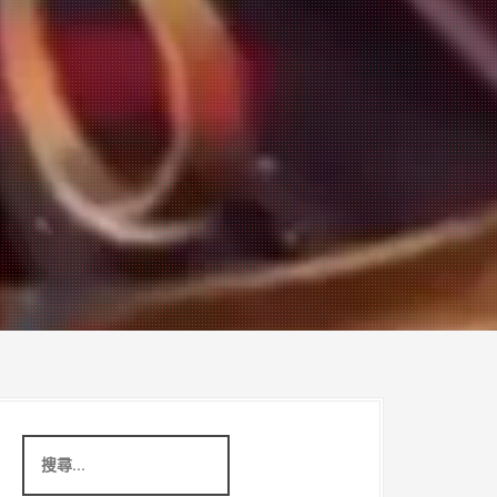
搜
尋
關