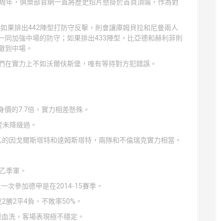
0周年，俱樂部官網一直將歷史炤片懸掛於首頁頂端，作為對
果排出442陣型打防守反擊，則會讓庫姆貝拉和尼曼兩人
一同加強中場的防守；如果排出433陣型，比亞德和赫利菲則
撤到中場。
在實力上不如沃爾伕斯堡，唯有等待對方犯錯誤。
價的7.7倍，實力相差懸殊。
從未降級過。
的因戈爾斯塔特和達姆斯塔特，兩隊和不倫瑞克實力相當。
乙季軍。
一次參加德甲是在2014-15賽季。
勝2平4負，不敗率50%。
德血洗，客場表現極不穩定。