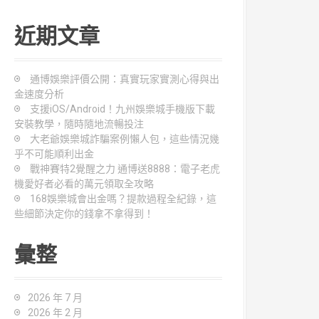
鍵
字
近期文章
:
通博娛樂評價公開：真實玩家實測心得與出
金速度分析
支援iOS/Android！九州娛樂城手機版下載
安裝教學，隨時隨地流暢投注
大老爺娛樂城詐騙案例懶人包，這些情況幾
乎不可能順利出金
戰神賽特2覺醒之力 通博送8888：電子老虎
機愛好者必看的萬元領取全攻略
168娛樂城會出金嗎？提款過程全紀錄，這
些細節決定你的錢拿不拿得到！
彙整
2026 年 7 月
2026 年 2 月