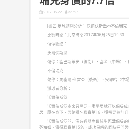
瑞克身價的7.7倍
2017-06-22
admin
[德乙]足球預測分析： 沃爾伕斯堡vs不倫瑞克
比賽時間：北京時間2017年05月25日19:30
傷停匯總：
沃爾伕斯堡
傷停：塞巴斯蒂安（後衛）、塞金（中場）、巴
不倫瑞克
傷停：馬塞爾-科雷亞（後衛）、安耶哈（中
獵球者分析：
沃爾伕斯堡
沃爾伕斯堡本來只需要一場平局就可以保級成功，
居上壓在身下，最終排名聯賽第16，還需要參加
沃爾伕斯堡並非沒有過懸崖邊緣生死戰保級的經歷，
芬海姆，獲得聯賽第15名，成功保級的同時把門