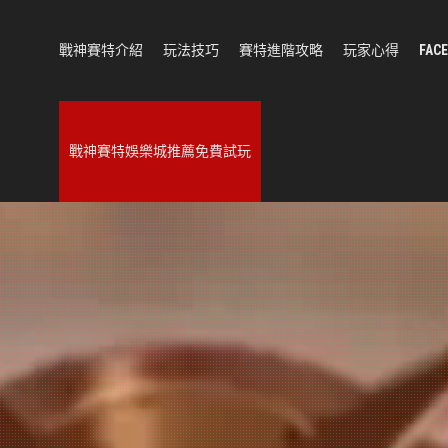
戰神賽特介紹
玩法技巧
賽特進階攻略
玩家心得
FAC
戰神賽特娛樂城推薦免費試玩