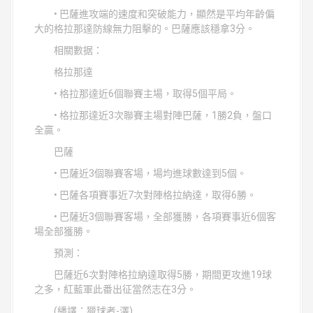
• 巴薩進攻端的速度和突破能力，顯然是平均年齡偏
大的格拉那達防線無力阻擊的。巴薩應該穩拿3分。
相關數据：
格拉那達
• 格拉那達近6個聯賽主場，取得5個平局。
• 格拉那達近3次聯賽主場對陣巴薩，1勝2負，盤口
全贏。
巴薩
• 巴薩近3個聯賽客場，場均進球數達到5個。
• 巴薩各項賽事近7次對陣格拉納達，取得6勝。
• 巴薩近3個聯賽客場，全部獲勝，各項賽事近6個客
場全部獲勝。
預測：
巴薩近6次對陣格拉納達取得5勝，期間更攻進19球
之多，紅藍軍此番出征當然志在3分。
(繙譯：獵球者-澤)