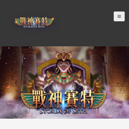
跳
至
主
要
內
容