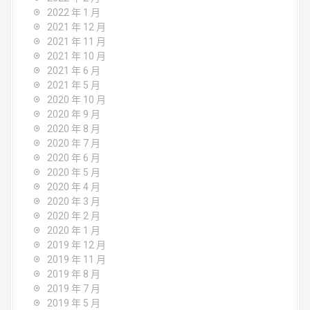
2022 年 1 月
2021 年 12 月
2021 年 11 月
2021 年 10 月
2021 年 6 月
2021 年 5 月
2020 年 10 月
2020 年 9 月
2020 年 8 月
2020 年 7 月
2020 年 6 月
2020 年 5 月
2020 年 4 月
2020 年 3 月
2020 年 2 月
2020 年 1 月
2019 年 12 月
2019 年 11 月
2019 年 8 月
2019 年 7 月
2019 年 5 月