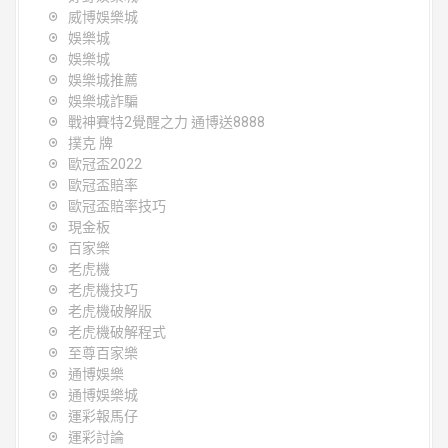
威博娛樂城
娛樂城
娛樂城
娛樂城推薦
娛樂城詐騙
戰神賽特2覺醒之力 通博送8888
撲克 牌
歐冠盃2022
歐冠盃賠率
歐冠盃賠率技巧
現金板
百家樂
老虎機
老虎機技巧
老虎機破解版
老虎機破解程式
至尊百家樂
通博娛樂
通博娛樂城
運彩報馬仔
運彩討論