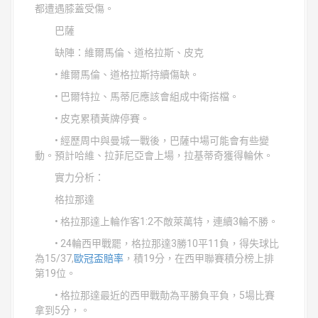
都遭遇膝蓋受傷。
巴薩
缺陣：維爾馬倫、道格拉斯、皮克
• 維爾馬倫、道格拉斯持續傷缺。
• 巴爾特拉、馬蒂厄應該會組成中衛搭檔。
• 皮克累積黃牌停賽。
• 經歷周中與曼城一戰後，巴薩中場可能會有些變
動。預計哈維、拉菲尼亞會上場，拉基蒂奇獲得輪休。
實力分析：
格拉那達
• 格拉那達上輪作客1:2不敵萊萬特，連續3輪不勝。
• 24輪西甲戰罷，格拉那達3勝10平11負，得失球比
為15/37,
歐冠盃賠率
，積19分，在西甲聯賽積分榜上排
第19位。
• 格拉那達最近的西甲戰勣為平勝負平負，5場比賽
拿到5分，。