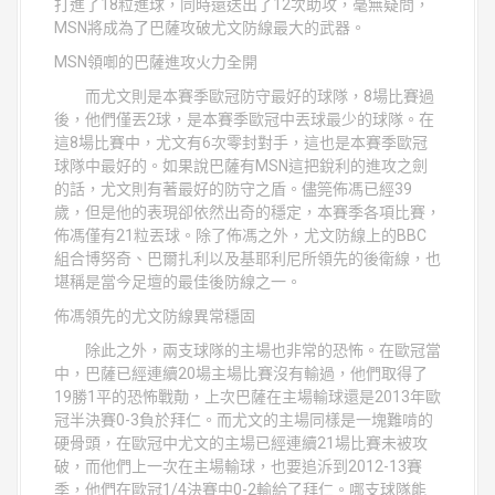
打進了18粒進球，同時還送出了12次助攻，毫無疑問，
MSN將成為了巴薩攻破尤文防線最大的武器。
MSN領啣的巴薩進攻火力全開
而尤文則是本賽季歐冠防守最好的球隊，8場比賽過
後，他們僅丟2球，是本賽季歐冠中丟球最少的球隊。在
這8場比賽中，尤文有6次零封對手，這也是本賽季歐冠
球隊中最好的。如果說巴薩有MSN這把銳利的進攻之劍
的話，尤文則有著最好的防守之盾。儘筦佈馮已經39
歲，但是他的表現卻依然出奇的穩定，本賽季各項比賽，
佈馮僅有21粒丟球。除了佈馮之外，尤文防線上的BBC
組合博努奇、巴爾扎利以及基耶利尼所領先的後衛線，也
堪稱是當今足壇的最佳後防線之一。
佈馮領先的尤文防線異常穩固
除此之外，兩支球隊的主場也非常的恐怖。在歐冠當
中，巴薩已經連續20場主場比賽沒有輸過，他們取得了
19勝1平的恐怖戰勣，上次巴薩在主場輸球還是2013年歐
冠半決賽0-3負於拜仁。而尤文的主場同樣是一塊難啃的
硬骨頭，在歐冠中尤文的主場已經連續21場比賽未被攻
破，而他們上一次在主場輸球，也要追泝到2012-13賽
季，他們在歐冠1/4決賽中0-2輸給了拜仁。哪支球隊能