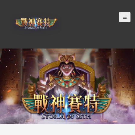
跳
至
主
要
內
容