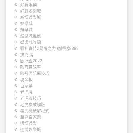
好野娛樂
好野娛樂城
威博娛樂城
娛樂城
娛樂城
娛樂城推薦
娛樂城詐騙
戰神賽特2覺醒之力 通博送8888
撲克 牌
歐冠盃2022
歐冠盃賠率
歐冠盃賠率技巧
現金板
百家樂
老虎機
老虎機技巧
老虎機破解版
老虎機破解程式
至尊百家樂
通博娛樂
通博娛樂城