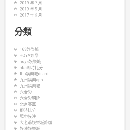
2019 年 7 月
2019 年 5 月
2017 年 6 月
分類
168娛樂城
HOYA娛樂
hoya娛樂城
nba即時比分
tha娛樂城dcard
九州娛樂app
九州娛樂城
六合彩
六合彩明牌
北京賽車
即時比分
場中投注
大老爺娛樂城詐騙
好吔娛樂城