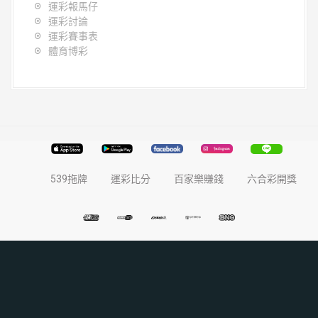
運彩報馬仔
運彩討論
運彩賽事表
體育博彩
539拖牌
運彩比分
百家樂賺錢
六合彩開獎