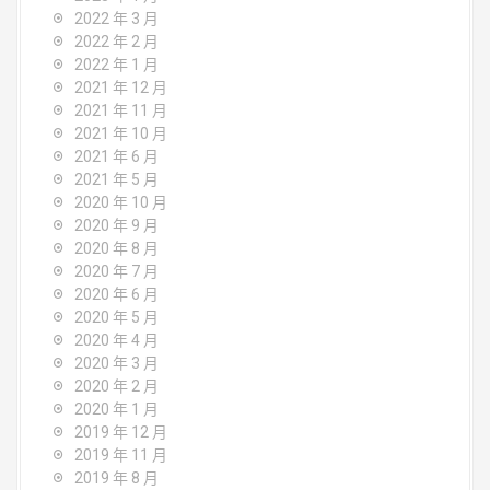
2022 年 3 月
2022 年 2 月
2022 年 1 月
2021 年 12 月
2021 年 11 月
2021 年 10 月
2021 年 6 月
2021 年 5 月
2020 年 10 月
2020 年 9 月
2020 年 8 月
2020 年 7 月
2020 年 6 月
2020 年 5 月
2020 年 4 月
2020 年 3 月
2020 年 2 月
2020 年 1 月
2019 年 12 月
2019 年 11 月
2019 年 8 月