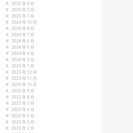
2025 年 4 月
2025 年 3 月
2025 年 1 月
2024 年 10 月
2024 年 8 月
2024 年 7 月
2024 年 6 月
2024 年 5 月
2024 年 4 月
2024 年 3 月
2024 年 1 月
2023 年 12 月
2023 年 11 月
2023 年 10 月
2023 年 9 月
2023 年 8 月
2023 年 7 月
2023 年 6 月
2023 年 5 月
2023 年 3 月
2023 年 2 月