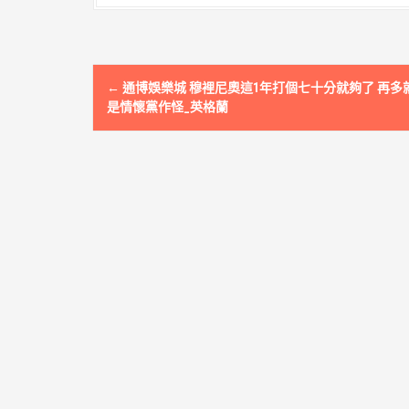
文
←
通博娛樂城 穆裡尼奧這1年打個七十分就夠了 再多
章
是情懷黨作怪_英格蘭
導
覽