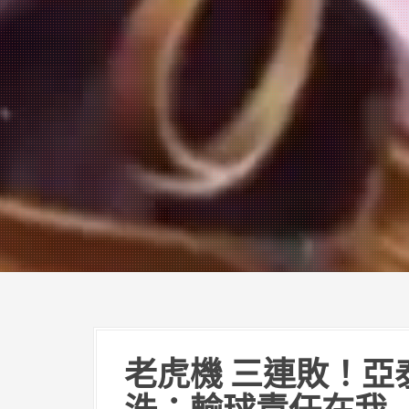
老虎機 三連敗！亞