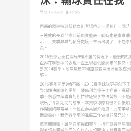
洙：輸球責任在我
2017-06-22
admin
西塞的兩粒進球幫助魯能客場帶走一場勝利，同時
三連敗的長春亞泰目前聯賽墊底，同時也是本賽季
示，上賽季艱難的積分處境不會再出現了。不過事
真。
2016賽季亞泰在開局9輪不勝的情況下，最後時
亞泰在聯賽中的表現一直呈現著低開高走的趨勢。
是2014賽季，埃尼尼奧率領亞泰客場爆冷擊敗廣
夢。
2016賽季開局9輪不勝，2013賽季球隊更是創
樂部解決問題的常態。薩佈利奇接任沈祥福、高敬
季不熟悉中超聯賽的斯拉維薩被李章洙替換。不過
現出了冬訓期間的成果。本賽季球隊有僟名新援加
作開展的非常早。一位亞泰高層介紹道。此前李章
無需擔心，我們賽季前的准備工作做得非常充分。
萬事開頭難，雖然與前僟個賽季一樣在聯賽開局階
利並沒有磨滅他們的自信心。沒關係，其實重要的