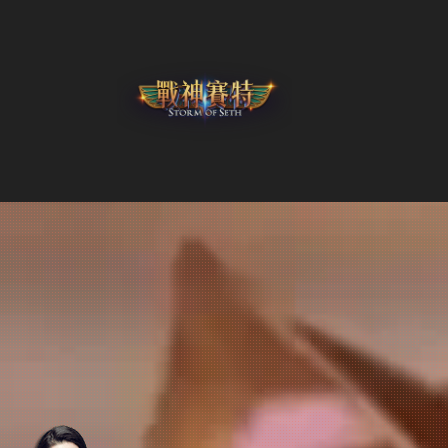
跳
至
主
要
內
容