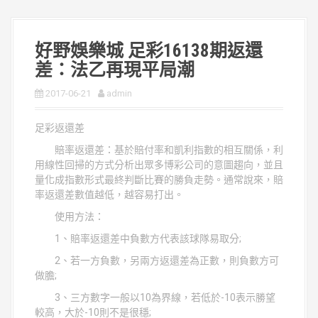
好野娛樂城 足彩16138期返還
差：法乙再現平局潮
2017-06-21
admin
足彩返還差
賠率返還差：基於賠付率和凱利指數的相互關係，利
用線性回掃的方式分析出眾多博彩公司的意圖趨向，並且
量化成指數形式最終判斷比賽的勝負走勢。通常說來，賠
率返還差數值越低，越容易打出。
使用方法：
1、賠率返還差中負數方代表該球隊易取分;
2、若一方負數，另兩方返還差為正數，則負數方可
做膽;
3、三方數字一般以10為界線，若低於-10表示勝望
較高，大於-10則不是很穩;