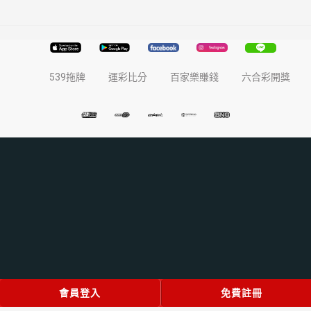
539拖牌
運彩比分
百家樂賺錢
六合彩開獎
© 2022 好野百家樂會員首存1000送1000！娛樂城最高送3000
立即登入
會員登入
火速註冊
免費註冊