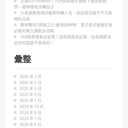
支援iOS/Android！九州娛樂城手機版下載安裝教
學，隨時隨地流暢投注
大老爺娛樂城詐騙案例懶人包，這些情況幾乎不可能
順利出金
戰神賽特2覺醒之力 通博送8888：電子老虎機愛好者
必看的萬元領取全攻略
168娛樂城會出金嗎？提款過程全紀錄，這些細節決
定你的錢拿不拿得到！
彙整
2026 年 7 月
2026 年 2 月
2025 年 4 月
2025 年 3 月
2025 年 1 月
2024 年 10 月
2024 年 8 月
2024 年 7 月
2024 年 6 月