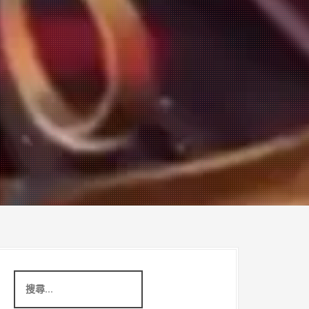
搜
尋
關