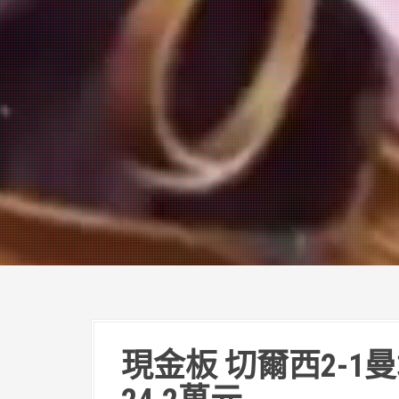
現金板 切爾西2-1