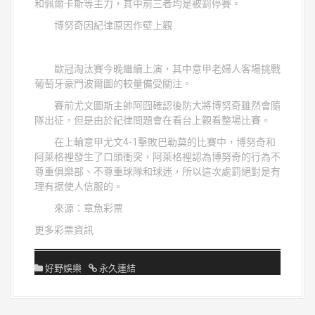
和佩爾卡斯等主力，其中前三者均是被罰停賽。
博努奇因紀律原因作壁上觀
歐冠淘汰賽今晚繼續上演，其中意甲老婦人客場挑戰
葡萄牙豪門波爾圖的較量備受關注。
賽前尤文圖斯主帥阿囧確認後防大將博努奇雖然會隨
隊出征，但是由於紀律問題會在看台上觀看整場比賽。
在上輪意甲尤文4-1擊敗巴勒莫的比賽中，博努奇和
阿萊格裡發生了口頭衝突，阿萊格裡認為博努奇的行為不
尊重俱樂部、不尊重球隊和球迷，所以這次處罰絕對是有
理有据使人信服的。
來源：章魚彩票
更多彩票資訊
好野娛樂
永久連結