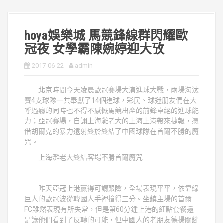
hoya娛樂城 馬競鋒線群閃耀歐
冠夜 女學霸陳婉婷迎大攷
2017-06-22
admin
北京時間今天凌晨歐冠賽場大演進球大戰，兩場淘汰
賽4支球隊一共奉獻了14個進球，彩民、球迷朋友們在大
呼過癮的同時也不得不感慨馬競出產的前鋒卓絕的進球能
力；亞冠賽場，自詡上海灘老大的上海上港帶來捷報，憑
借胡爾克的暴力遠射終於終結了中國球隊在首爾不勝的魔
咒。
上海灘老大終結客場不勝首爾魔咒
昨天亞冠上港贏得可謂艱險，全場表現平平，依靠綠
巨人的歐冠波從韓國人手裡搶得三分。坐鎮主場的首爾
FC雖然表現有所失常，但是第60分鍾上港的紅點套餐還
是讓他們看到了反轉的可能，但中國人的老朋友德揚關鍵