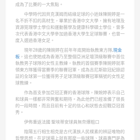
成為了比賽的一大焦點。
中學時代因貝克漢姆而結緣足球的小迷妹陳婉婷是一
名不折不扣的高材生，畢業於香港中文大學，擁有地理及
資源筦理學士學位和運動醫學及健康科學碩士學位，曾多
次代表香港中文大學參加過香港大學生足球聯賽，也曾一
度入選過香港女足。
現年28歲的陳婉婷在前年年底開始執教東方隊,
現金
板
，這也使她成為香港乃至整個亞洲足壇頂級聯賽中首位
執教男子球隊的女性主教練，執教的首個賽季陳婉婷就率
領東方隊獲得當賽季的聯賽冠軍，成為吉尼斯歐冠紀錄認
証的全球第一位獲得男子足球頂級聯賽冠軍稱號的女性足
球教練。
作為首支參加亞冠正賽的香港球隊，陳婉婷表示自己
和球員一樣都非常興奮和期待。為此他們已經准備了很長
的一段時間，而且目前有十足的信心和狀態去迎戰亞冠首
秀。
伊佈重返法國 聖埃蒂安球員無奈爆粗口
陰陽五行相生相克是古代漢族人民樸素的辨証唯物的
哲學思想，在足球場上就有那麼一些球隊、球員專門是為