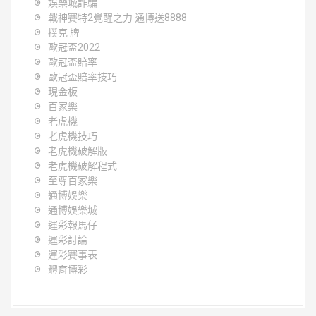
娛樂城詐騙
戰神賽特2覺醒之力 通博送8888
撲克 牌
歐冠盃2022
歐冠盃賠率
歐冠盃賠率技巧
現金板
百家樂
老虎機
老虎機技巧
老虎機破解版
老虎機破解程式
至尊百家樂
通博娛樂
通博娛樂城
運彩報馬仔
運彩討論
運彩賽事表
體育博彩