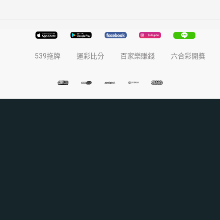
539拖牌
運彩比分
百家樂賺錢
六合彩開獎