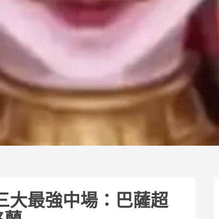
三大最強中場：巴薩超