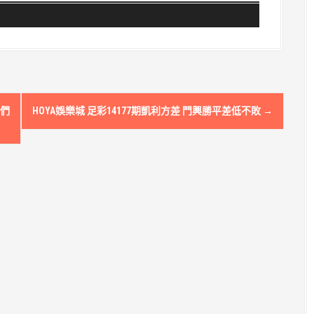
我們
HOYA娛樂城 足彩14177期凱利方差 門興勝平差低不敗
→