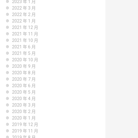
2023 年 1 月
2022 年 3 月
2022 年 2 月
2022 年 1 月
2021 年 12 月
2021 年 11 月
2021 年 10 月
2021 年 6 月
2021 年 5 月
2020 年 10 月
2020 年 9 月
2020 年 8 月
2020 年 7 月
2020 年 6 月
2020 年 5 月
2020 年 4 月
2020 年 3 月
2020 年 2 月
2020 年 1 月
2019 年 12 月
2019 年 11 月
2019 年 8 月