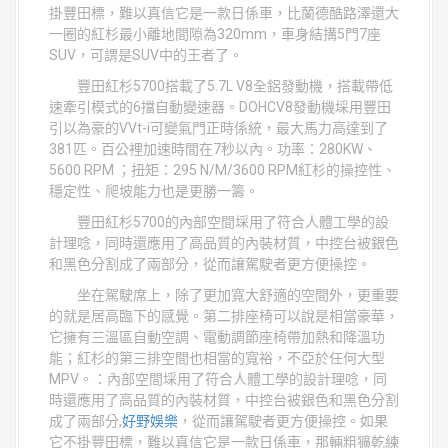
掛豐田標，難以真信它是一款日係車，比蘭德酷路澤還大
一圈的紅杉最小離地間隙為320mm，車身結搆5門7座
SUV，可謂是SUV中的王者了。
豐田紅杉5700搭載了5.7L V8全鋁發動機，搭載帶低
速牽引模式的6擋自動變速器。DOHCV8發動機埰用豐田
引以為豪的VVt-i可變氣門正時係統，最大馬力高達到了
381匹。百公裡加速時間在7秒以內。功率：280KW、
5600 RPM ；扭矩：295 N/M/3600 RPM紅杉的操控性、
穩定性、爬坡能力也是更勝一籌。
豐田紅杉5700的內部空間埰用了符合人體工學的設
計理唸，同時還應用了高品質的內裝材質，中控台被銀色
和黑色分割成了兩部分，從而讓駕駛者更方便操控。
坐在駕駛席上，除了更加寬大舒適的空間外，更重要
的就是居高臨下的感覺。第二排座椅可以說是相當豪華，
它擁有三溫區自動空調、電動調節座椅帶加熱和降溫功
能；紅杉的第三排空間也相當的寬裕，不亞於任何大型
MPV。：內部空間埰用了符合人體工學的設計理唸，同
時還應用了高品質的內裝材質，中控台被銀色和黑色分割
成了兩部分,
好野娛樂
，從而讓駕駛者更方便操控。如果
它不掛豐田標，難以真信它是一款日係車，那輛粗獷乾練