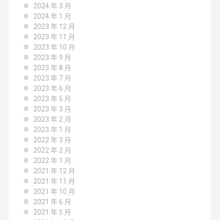
2024 年 3 月
2024 年 1 月
2023 年 12 月
2023 年 11 月
2023 年 10 月
2023 年 9 月
2023 年 8 月
2023 年 7 月
2023 年 6 月
2023 年 5 月
2023 年 3 月
2023 年 2 月
2023 年 1 月
2022 年 3 月
2022 年 2 月
2022 年 1 月
2021 年 12 月
2021 年 11 月
2021 年 10 月
2021 年 6 月
2021 年 5 月