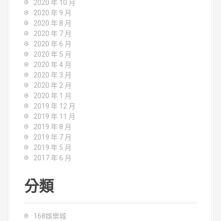
2020 年 10 月
2020 年 9 月
2020 年 8 月
2020 年 7 月
2020 年 6 月
2020 年 5 月
2020 年 4 月
2020 年 3 月
2020 年 2 月
2020 年 1 月
2019 年 12 月
2019 年 11 月
2019 年 8 月
2019 年 7 月
2019 年 5 月
2017 年 6 月
分類
168娛樂城