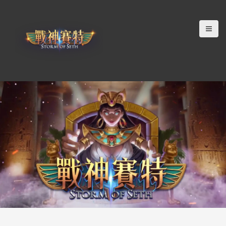
跳
至
主
要
內
容