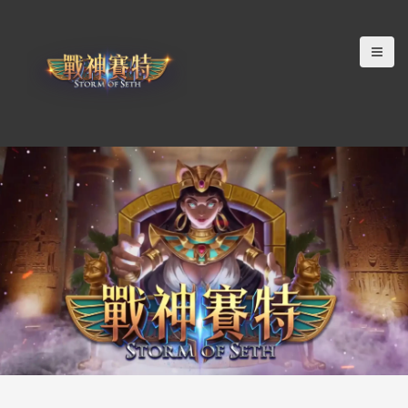
跳
至
主
要
內
容