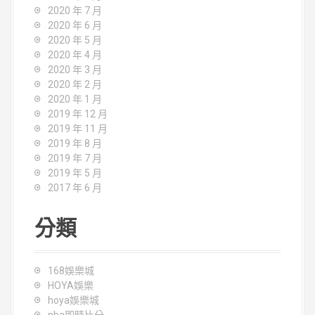
2020 年 7 月
2020 年 6 月
2020 年 5 月
2020 年 4 月
2020 年 3 月
2020 年 2 月
2020 年 1 月
2019 年 12 月
2019 年 11 月
2019 年 8 月
2019 年 7 月
2019 年 5 月
2017 年 6 月
分類
168娛樂城
HOYA娛樂
hoya娛樂城