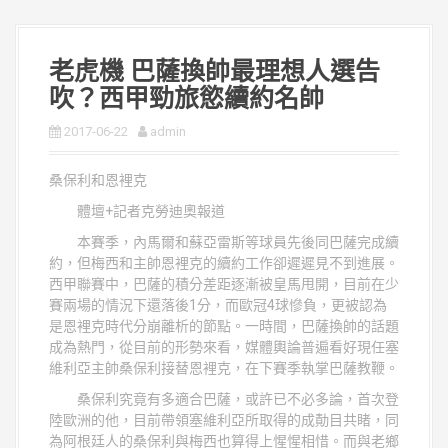
老虎機 巴薩換帥最理想人選告
吹？西甲勁旅慾續約名帥
2017-06-22
admin
桑保利和恩裡克
體壇+記者克勞迪奧報道
本賽季，內馬爾和蘇亞雷斯等球員先後同巴薩完成續
約，但梅西和主帥恩裡克的續約工作卻遲遲見不到進展。
西甲聯賽中，巴薩的積分差距逐漸被皇馬甩開，目前在少
賽兩場的情況下還落後1分，而歐冠4球慘負，更被認為
是恩裡克時代分崩離析的節點。一時間，巴薩換帥的話題
成為熱門，從目前的形勢來看，媒體輿論普遍看好現任塞
維利亞主帥桑保利接替恩裡克，在下賽季執掌巴薩教鞭。
桑保利究竟有多適合巴薩，或許已不必多論，首次登
陸歐洲的他，目前帶領塞維利亞所取得的成勣目共睹，同
為阿根廷人的桑保利與梅西也算得上惺惺相惜。而與老鄉