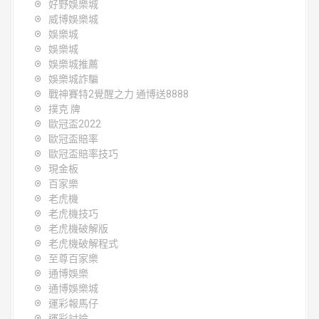
好野娛樂城
威博娛樂城
娛樂城
娛樂城
娛樂城推薦
娛樂城詐騙
戰神賽特2覺醒之力 通博送8888
撲克 牌
歐冠盃2022
歐冠盃賠率
歐冠盃賠率技巧
現金板
百家樂
老虎機
老虎機技巧
老虎機破解版
老虎機破解程式
至尊百家樂
通博娛樂
通博娛樂城
運彩報馬仔
運彩討論