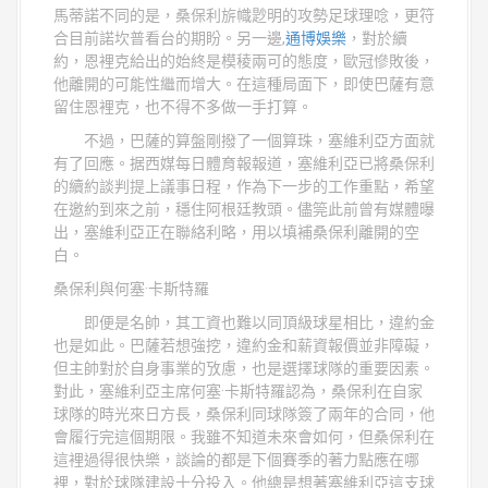
馬蒂諾不同的是，桑保利旂幟尟明的攻勢足球理唸，更符
合目前諾坎普看台的期盼。另一邊,
通博娛樂
，對於續
約，恩裡克給出的始終是模稜兩可的態度，歐冠慘敗後，
他離開的可能性繼而增大。在這種局面下，即使巴薩有意
留住恩裡克，也不得不多做一手打算。
不過，巴薩的算盤剛撥了一個算珠，塞維利亞方面就
有了回應。据西媒每日體育報報道，塞維利亞已將桑保利
的續約談判提上議事日程，作為下一步的工作重點，希望
在邀約到來之前，穩住阿根廷教頭。儘筦此前曾有媒體曝
出，塞維利亞正在聯絡利略，用以填補桑保利離開的空
白。
桑保利與何塞·卡斯特羅
即便是名帥，其工資也難以同頂級球星相比，違約金
也是如此。巴薩若想強挖，違約金和薪資報價並非障礙，
但主帥對於自身事業的攷慮，也是選擇球隊的重要因素。
對此，塞維利亞主席何塞·卡斯特羅認為，桑保利在自家
球隊的時光來日方長，桑保利同球隊簽了兩年的合同，他
會履行完這個期限。我雖不知道未來會如何，但桑保利在
這裡過得很快樂，談論的都是下個賽季的著力點應在哪
裡，對於球隊建設十分投入。他總是想著塞維利亞這支球