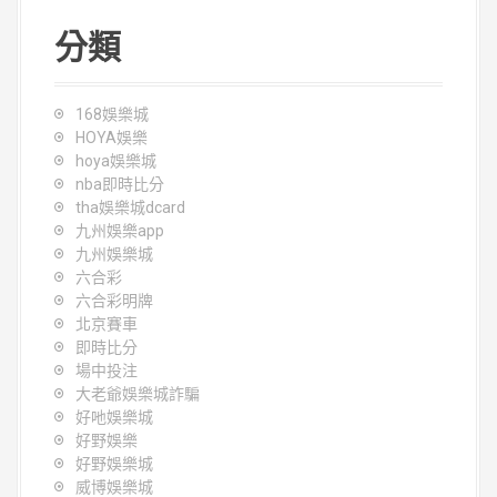
分類
168娛樂城
HOYA娛樂
hoya娛樂城
nba即時比分
tha娛樂城dcard
九州娛樂app
九州娛樂城
六合彩
六合彩明牌
北京賽車
即時比分
場中投注
大老爺娛樂城詐騙
好吔娛樂城
好野娛樂
好野娛樂城
威博娛樂城