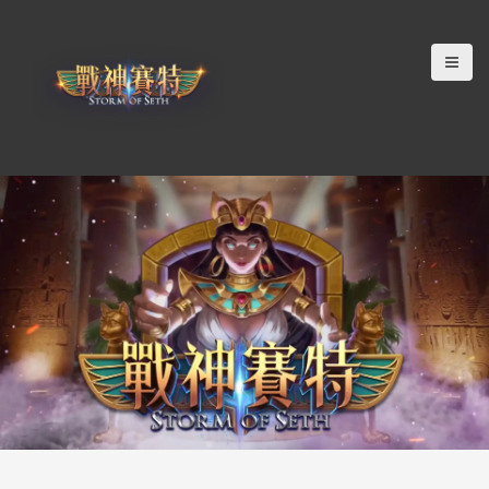
跳
至
主
要
內
容