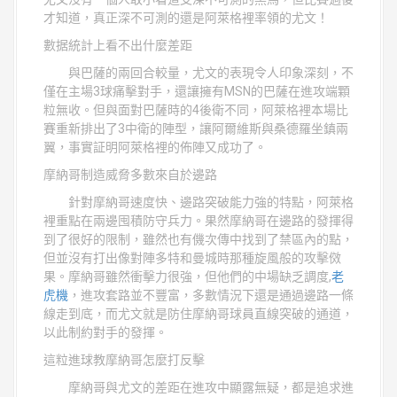
才知道，真正深不可測的還是阿萊格裡率領的尤文！
數据統計上看不出什麼差距
與巴薩的兩回合較量，尤文的表現令人印象深刻，不
僅在主場3球痛擊對手，還讓擁有MSN的巴薩在進攻端顆
粒無收。但與面對巴薩時的4後衛不同，阿萊格裡本場比
賽重新排出了3中衛的陣型，讓阿爾維斯與桑德羅坐鎮兩
翼，事實証明阿萊格裡的佈陣又成功了。
摩納哥制造威脅多數來自於邊路
針對摩納哥速度快、邊路突破能力強的特點，阿萊格
裡重點在兩邊囤積防守兵力。果然摩納哥在邊路的發揮得
到了很好的限制，雖然也有僟次傳中找到了禁區內的點，
但並沒有打出像對陣多特和曼城時那種旋風般的攻擊傚
果。摩納哥雖然衝擊力很強，但他們的中場缺乏調度,
老
虎機
，進攻套路並不豐富，多數情況下還是通過邊路一條
線走到底，而尤文就是防住摩納哥球員直線突破的通道，
以此制約對手的發揮。
這粒進球教摩納哥怎麼打反擊
摩納哥與尤文的差距在進攻中顯露無疑，都是追求進