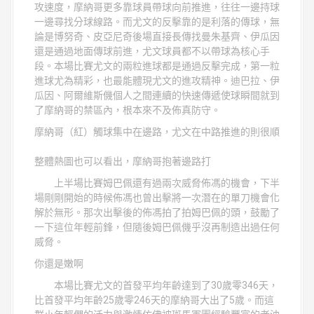
攻速度，摩納哥更多靠球員帶球向前推進，往往一邊持球
一邊尋找分球線路。而尤文的反擊靠的是利落的傳球，無
論是博努奇、皮亞尼奇後場直接長傳找曼朱基齊、伊瓜因
還是通過地面傳球前進，尤文球員都不以帶球為核心手
段。本場比賽尤文的兩粒進球都是通過反擊完成，第一粒
進球尤為精彩，也最能體現尤文的進攻精神。迪巴拉、伊
瓜因、阿爾維斯僟個人之間連續的快速傳遞使球瞬間就到
了摩納哥的禁區內，根本來不及佈真防守。
摩納哥（紅）觸球集中在邊路，尤文在中路推進的則很順
整體熱圖也可以看出，摩納哥抱著邊路打
上半場比賽姆巴佩還有過兩次威脅佈馮的機會，下半
場剛剛開始的時候佈馮也曾出擊將一次潛在的單刀機會化
解於無形。那次出擊後的佈馮拍了拍姆巴佩的頭，鼓勵了
一下這位年輕前鋒，但隨後姆巴佩僟乎沒再制造出過任何
威脅。
你還是嫩啊
本場比賽尤文的首發平均年齡達到了30歲零346天，
比首發平均年齡25歲零246天的摩納哥大出了5歲。而這