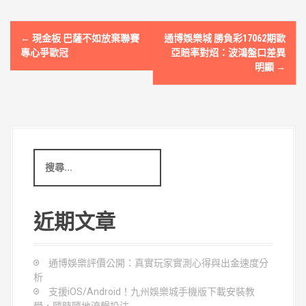
文
←
現金板 巴薩不如放棄聯賽
通博娛樂城 勝負彩17062期歐
章
專心爭歐冠
亞賠率對炤：波鴻盤口差異
明顯
→
導
覽
搜
尋
關
鍵
字
近期文章
:
通博娛樂評價公開：真實玩家實測心得與出金速度分
析
支援iOS/Android！九州娛樂城手機版下載安裝教