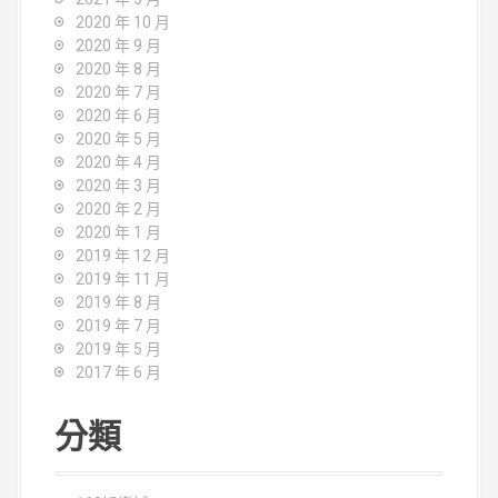
2020 年 10 月
2020 年 9 月
2020 年 8 月
2020 年 7 月
2020 年 6 月
2020 年 5 月
2020 年 4 月
2020 年 3 月
2020 年 2 月
2020 年 1 月
2019 年 12 月
2019 年 11 月
2019 年 8 月
2019 年 7 月
2019 年 5 月
2017 年 6 月
分類