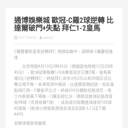
通博娛樂城 歐冠-C羅2球逆轉 比
達爾破門+失點 拜仁1-2皇馬
2017-06-22
admin
C羅雙響助皇馬逆轉拜仁 視頻加載中，請稍候 C羅慶祝進
球
北京時間4月13日2時45分（德國當地時間12日20時
45分），歐洲冠軍聯賽1/4決賽首回合又賽2場，皇馬客
場2比1逆轉拜仁，終結拜仁去年3月2日以來30個正式比
賽主場不敗。本澤馬頂中橫梁，比達爾首開紀錄，但此後
點球打飛。C羅扳平比分，終結659分鍾歐冠進球荒。馬
丁內斯兩黃下場後，C羅反超比分，將歐冠進球紀錄改寫
為98球（含資格賽1球），成為首位歐戰進球達到100球
的球員。[新浪小炮智能預測全球足彩][新人1元][下載
APP]
安聯球場安保嚴密