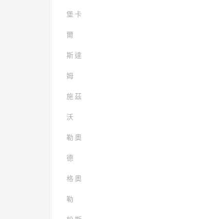
堡 卡
爾
斯 達
姆
施 茲
沃
勒 奧
德
格 奧
勒