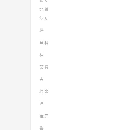
松 斯
達 薩
堡 斯
塔
貝 科
裡
蒂 費
古
埃 米
涅
羅 弗
魯