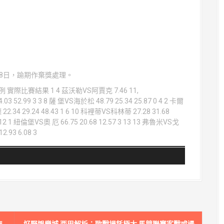
08日，踰期作棄獎處理。
際比賽結果 1 4 茲沃勒VS阿賈克 7.46 11,
.03 52.99 3 3 8 薩 堡VS海於松 48.79 25.34 25.87 0 4 2 卡爾
22.34 29.24 48.43 1 6 10 科裡蒂VS科林蒂 27.28 31.68
3 12 1 紐倫堡VS奧 厄 66.75 20.68 12.57 3 13 13 弗魯米VS戈
2.93 6.08 3