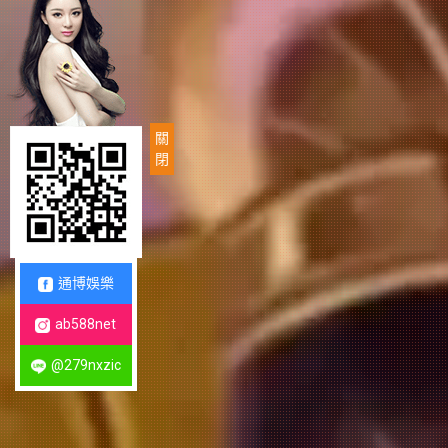
關
閉
通博娛樂
ab588net
@279nxzic