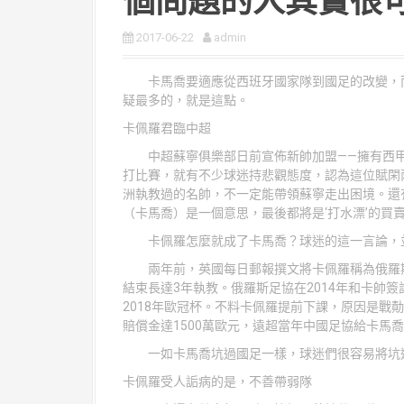
個問題的人其實很
2017-06-22
admin
卡馬喬要適應從西班牙國家隊到國足的改變，而
疑最多的，就是這點。
卡佩羅君臨中超
中超蘇寧俱樂部日前宣佈新帥加盟——擁有西甲
打比賽，就有不少球迷持悲觀態度，認為這位賦閑
洲執教過的名帥，不一定能帶領蘇寧走出困境。還
（卡馬喬）是一個意思，最後都將是‘打水漂’的買
卡佩羅怎麼就成了卡馬喬？球迷的這一言論，
兩年前，英國每日郵報撰文將卡佩羅稱為俄羅斯
結束長達3年執教。俄羅斯足協在2014年和卡帥
2018年歐冠杯。不料卡佩羅提前下課，原因是戰
賠償金達1500萬歐元，遠超當年中國足協給卡馬喬
一如卡馬喬坑過國足一樣，球迷們很容易將坑過
卡佩羅受人詬病的是，不善帶弱隊