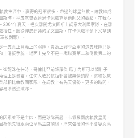
執教生涯中，贏得的冠軍很多、帶過的球星無數。論教練成
圖斯時，裡皮就曾表達過卡佩羅算是他師父的觀點，在我心
2004年夏天，裡皮離開尤文圖斯上調意大利國家隊，在離
羅接任。聽從裡皮建議的尤文圖斯，在卡佩羅率領下又拿到
冠軍被剝奪）。
一支真正意義上的弱隊。貴為上賽季亞軍的這支球隊只是
和上港扳手腕，場面上完全不是一場聯賽第二和倒數第二的
崔龍洙在任時，哥倫比亞前鋒羅傑·馬丁內斯可以鬧肚子
筦理上是暴君，任何人敢於抗拒都會被無情鎮壓。這和執教
樂部相比執教國家隊，在調教上有先天優勢。更多的時間，
容易滲透進球隊。
因素並不是主帥，而是球隊高層。卡佩羅兩度執教皇馬，
因為他先後跟兩位皇馬主席鬧繙。歷來強硬的他不會容忍高