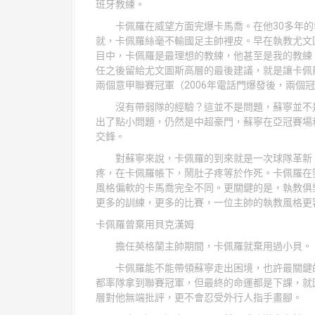
班牙教練。
卡佩羅在威望方面完爆卡馬喬。在他30多年的
就，卡佩羅絲毫不輸國足主帥裡皮。早在執教尤文
目中，卡佩羅是最理想的教練，他甚至是我的教練。
任之後留給尤文圖斯高層的最後建議，就是讓卡佩
兩個意甲聯賽冠軍（2006年電話門爆發後，兩個
沒有帶弱隊的經驗？這並不是問題，蘇寧並不是
出了點小問題，仍然是中超豪門，蘇寧在亞冠賽場
交鋒。
對蘇寧來說，卡佩羅的到來就是一次球隊革新。
疼，在卡佩羅帳下，鬧肚子疼等於作死。卡佩羅在
風格偏軟的卡馬喬完全不同。更關鍵的是，執教俱
更多的訓練，更多的比賽，一位主帥的執教風格更
卡佩羅曾棄用貝克漢姆
擔任英格蘭主帥期間，卡佩羅就棄用過小貝。
卡佩羅能不能帶領蘇寧走出困境，也許最關鍵的
都率隊拿到聯賽冠軍，但最終的命運都是下課，就
層對他無端批評，更不會忍受外行人指手畫腳。