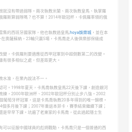
就沒有帶過弱隊。兩次執教米蘭、兩次執教皇馬、執掌羅
羅斯算弱隊嗎？也不算！2014年歐冠杯，卡佩羅率領的俄
集的西班牙國家隊，他也執教過皇馬,
hoya娛樂城
，並在本
在奧薩蘇納，23輪只贏5場，卡馬喬走人後俱樂部保級成
變，卡佩羅則要適應從西甲冠軍到中超倒數第二的改變。
雖有很多相似之處，但差距更大。
教水准，在業內說法不一。
。1998年夏天，卡馬喬執教皇馬22天後下課，創造銀河
，2000年歐洲杯、2002年歐冠杯分別止步八強。2002
個葡萄牙杯冠軍，這是卡馬喬執教20多年得到的唯一錦標。
4個多月後下課；2007年重返本菲卡，賽季結束繼續下課；
還是早早下課。坑遍了老東家的卡馬喬，從此過起隱士生
可以征服中國球員的彪炳戰勣，卡馬喬只是一個普通的西