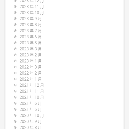
2023 年 12 月
2023 年 11 月
2023 年 10 月
2023 年 9 月
2023 年 8 月
2023 年 7 月
2023 年 6 月
2023 年 5 月
2023 年 3 月
2023 年 2 月
2023 年 1 月
2022 年 3 月
2022 年 2 月
2022 年 1 月
2021 年 12 月
2021 年 11 月
2021 年 10 月
2021 年 6 月
2021 年 5 月
2020 年 10 月
2020 年 9 月
2020 年 8 月