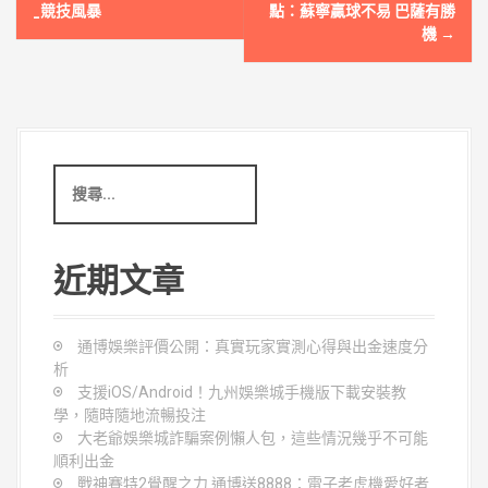
章
_競技風暴
點：蘇寧贏球不易 巴薩有勝
機
→
導
覽
搜
尋
關
鍵
字
近期文章
:
通博娛樂評價公開：真實玩家實測心得與出金速度分
析
支援iOS/Android！九州娛樂城手機版下載安裝教
學，隨時隨地流暢投注
大老爺娛樂城詐騙案例懶人包，這些情況幾乎不可能
順利出金
戰神賽特2覺醒之力 通博送8888：電子老虎機愛好者