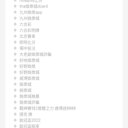
nba即時比分
tha娛樂城dcard
九州娛樂app
九州娛樂城
六合彩
六合彩明牌
北京賽車
即時比分
場中投注
大老爺娛樂城詐騙
好吔娛樂城
好野娛樂
好野娛樂城
威博娛樂城
娛樂城
娛樂城
娛樂城推薦
娛樂城詐騙
戰神賽特2覺醒之力 通博送8888
撲克 牌
歐冠盃2022
歐冠盃賠率