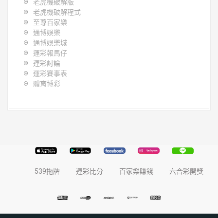
老虎機破解版
老虎機破解程式
至尊百家樂
通博娛樂
通博娛樂城
運彩報馬仔
運彩討論
運彩賽事表
體育博彩
539拖牌
運彩比分
百家樂賺錢
六合彩開獎