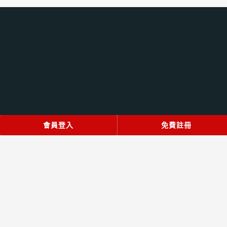
© 2022 好野百家樂會員首存1000送1000！娛樂城最高送3000
立即登入
會員登入
火速註冊
免費註冊