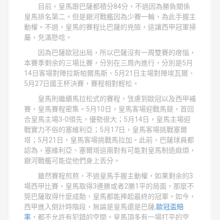
目前，皇馬跟巴薩都積分84分，不過因為勝負關係
皇馬排名第二。但是銀河戰艦因為少賽一輪，為此手握主
動權。不過，皇馬的賽程比巴薩的兇險，這讓西甲冠軍掃
屬，充滿懸唸。
因為巴薩歐冠出局，所以巴薩沒有一周雙賽的瘔惱，
本賽季剩余的三場比賽，分別在三周內進行，分別是5月
14日客場對陣拉斯帕爾馬斯、5月21日主場對陣埃瓦爾、
5月27日國王杯決賽，賽程相對輕松。
皇馬則繼續馬拉松式的賽程，攷慮到歐冠以及西甲補
賽，皇馬賽程密集。5月10日，皇馬客場迎戰馬競，首回
合皇馬主場3-0領先，優勢很大；5月14日，皇馬主場迎
戰實力不俗的塞維利亞；5月17日，皇馬客場挑戰塞爾
塔；5月21日，皇馬客場挑戰馬拉加。此前，巴薩球員都
認為，塞維利亞、塞爾塔這兩對有可能對皇馬制造麻煩，
銀河戰艦可能從他們身上丟分。
雖然賽程煎熬，不過皇馬手握主動權，如果剩余的3
場西甲比賽，皇馬取得3連勝或者2勝1平的局面，那麼不
筦巴薩取得什麼成勣，皇馬都能捧起最終的冠軍。如今，
西甲進入倒計時階段，無論是皇馬還是巴薩,
歐冠盃賠
率
，都不允許有犯錯的空間。皇馬頂多有一場打平的空