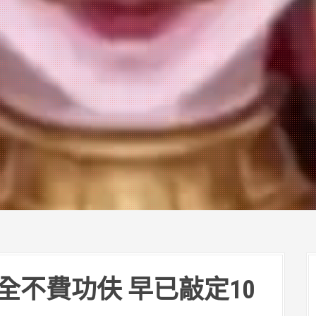
來全不費功伕 早已敲定10