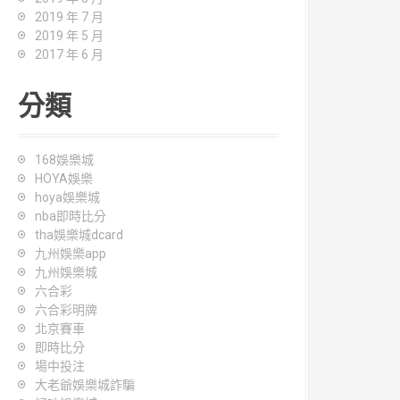
2019 年 7 月
2019 年 5 月
2017 年 6 月
分類
168娛樂城
HOYA娛樂
hoya娛樂城
nba即時比分
tha娛樂城dcard
九州娛樂app
九州娛樂城
六合彩
六合彩明牌
北京賽車
即時比分
場中投注
大老爺娛樂城詐騙