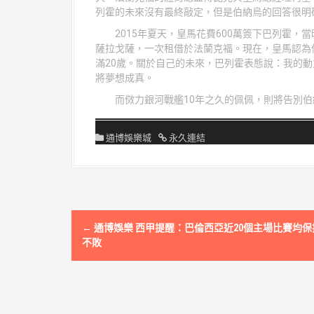
列霍的未來沒有最終敲定，但是伯納烏的回答很明
2015年夏天，皇馬花費600萬簽下巴列霍，
薩拉戈薩，一次租借於法蘭克福。現在，皇馬認為他
滿20歲。關於自己的未來，巴列霍表態說：我的動力
將夢想成真。
而傚力銀河戰艦10年之久的佩佩，則將告別伯
通博娛樂城
永久連結
文
←
通博娛樂 西甲提醒：巴倫西亞近20個主場比賽均保
章
不敗
導
覽