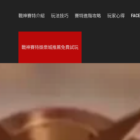
戰神賽特介紹
玩法技巧
賽特進階攻略
玩家心得
FAC
戰神賽特娛樂城推薦免費試玩