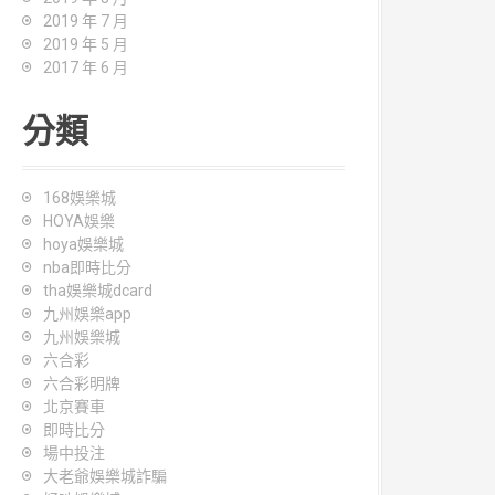
2019 年 7 月
2019 年 5 月
2017 年 6 月
分類
168娛樂城
HOYA娛樂
hoya娛樂城
nba即時比分
tha娛樂城dcard
九州娛樂app
九州娛樂城
六合彩
六合彩明牌
北京賽車
即時比分
場中投注
大老爺娛樂城詐騙