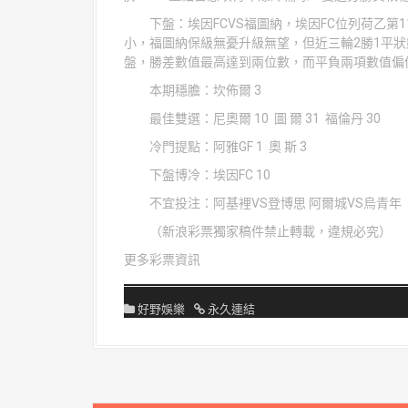
下盤：埃因FCVS福圖納，埃因FC位列荷乙第1
小，福圖納保級無憂升級無望，但近三輪2勝1平
盤，勝差數值最高達到兩位數，而平負兩項數值偏
本期穩膽：坎佈爾 3
最佳雙選：尼奧爾 10 圖 爾 31 福倫丹 30
冷門提點：阿雅GF 1 奧 斯 3
下盤博冷：埃因FC 10
不宜投注：阿基裡VS登博思 阿爾城VS烏青年
（新浪彩票獨家稿件禁止轉載，違規必究）
更多彩票資訊
好野娛樂
永久連結