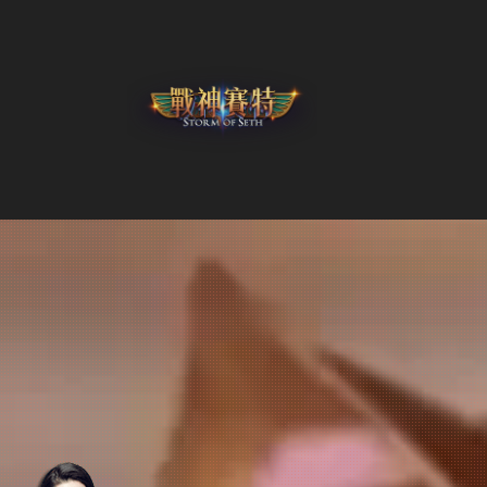
跳
至
主
要
內
容