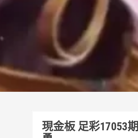
現金板 足彩1705