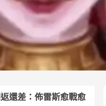
3期返還差：佈雷斯愈戰愈