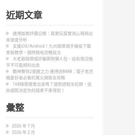
鍵
字
近期文章
:
通博娛樂評價公開：真實玩家實測心得與出
金速度分析
支援iOS/Android！九州娛樂城手機版下載
安裝教學，隨時隨地流暢投注
大老爺娛樂城詐騙案例懶人包，這些情況幾
乎不可能順利出金
戰神賽特2覺醒之力 通博送8888：電子老虎
機愛好者必看的萬元領取全攻略
168娛樂城會出金嗎？提款過程全紀錄，這
些細節決定你的錢拿不拿得到！
彙整
2026 年 7 月
2026 年 2 月