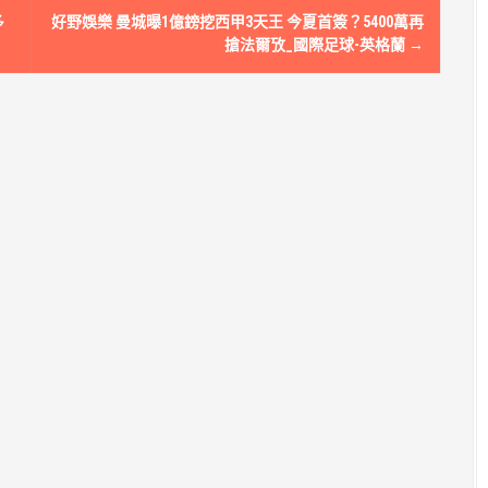
多
好野娛樂 曼城曝1億鎊挖西甲3天王 今夏首簽？5400萬再
搶法爾攷_國際足球-英格蘭
→