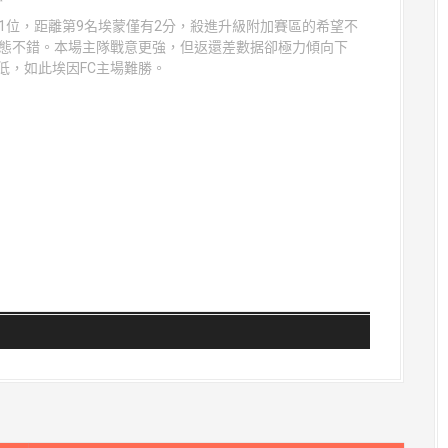
1位，距離第9名埃蒙僅有2分，殺進升級附加賽區的希望不
狀態不錯。本場主隊戰意更強，但返還差數据卻極力傾向下
低，如此埃因FC主場難勝。