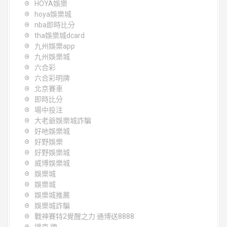
HOYA娛樂
hoya娛樂城
nba即時比分
tha娛樂城dcard
九州娛樂app
九州娛樂城
六合彩
六合彩明牌
北京賽車
即時比分
場中投注
大老爺娛樂城詐騙
好吔娛樂城
好野娛樂
好野娛樂城
威博娛樂城
娛樂城
娛樂城
娛樂城推薦
娛樂城詐騙
戰神賽特2覺醒之力 通博送8888