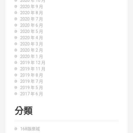
2020 年 10 月
2020 年 9 月
2020 年 8 月
2020 年 7 月
2020 年 6 月
2020 年 5 月
2020 年 4 月
2020 年 3 月
2020 年 2 月
2020 年 1 月
2019 年 12 月
2019 年 11 月
2019 年 8 月
2019 年 7 月
2019 年 5 月
2017 年 6 月
分類
168娛樂城