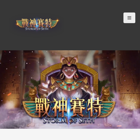
跳
至
主
要
內
容