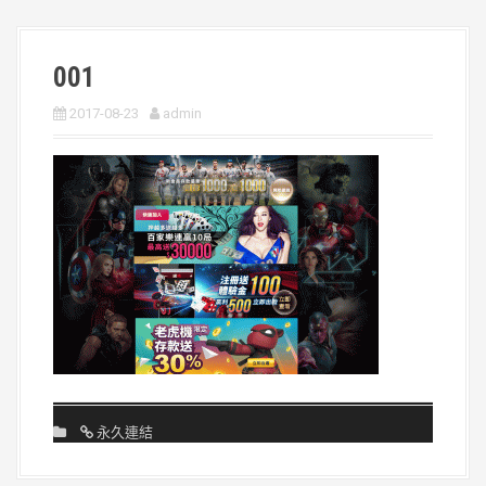
001
2017-08-23
admin
永久連結