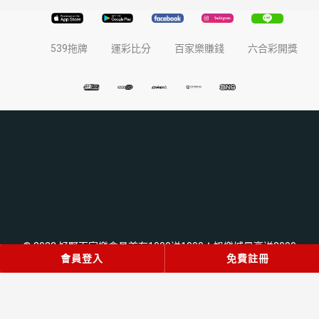
539拖牌
運彩比分
百家樂賺錢
六合彩開獎
© 2022 好野百家樂會員首存1000送1000！娛樂城最高送3000
立即登入
會員登入
火速註冊
免費註冊