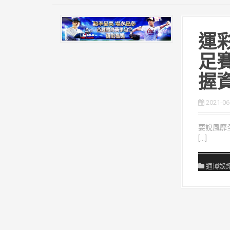
運彩
足
握
2021-06
要說風靡
[…]
通博娛