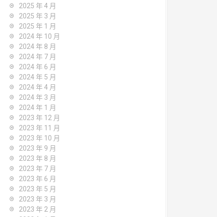
2025 年 4 月
2025 年 3 月
2025 年 1 月
2024 年 10 月
2024 年 8 月
2024 年 7 月
2024 年 6 月
2024 年 5 月
2024 年 4 月
2024 年 3 月
2024 年 1 月
2023 年 12 月
2023 年 11 月
2023 年 10 月
2023 年 9 月
2023 年 8 月
2023 年 7 月
2023 年 6 月
2023 年 5 月
2023 年 3 月
2023 年 2 月