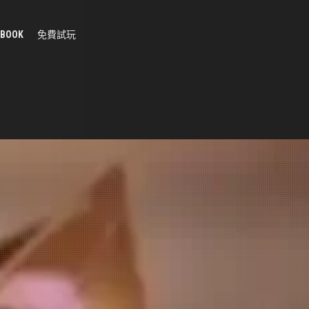
EBOOK
免費試玩