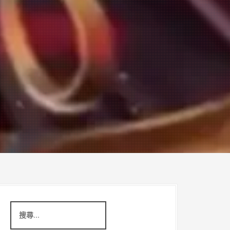
搜
尋
關