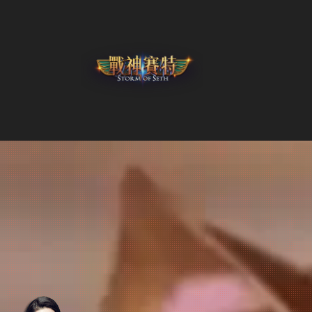
跳
至
主
要
內
容