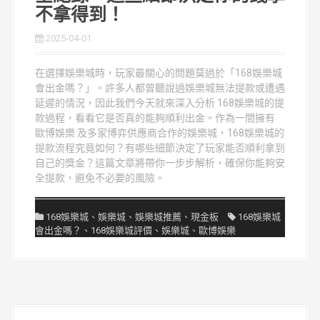
不拿得到！
2025-04-01
在選擇娛樂城時，玩家最關心的問題莫過於「168娛樂城
會出金嗎？」。許多人都曾聽說過娛樂城無法提款或遭遇
延遲的情況，因此我們今天就來深入分析 168娛樂城的提
款過程，看看它是否真的能夠順利出金。作為一間擁有
歐博娛樂 及多家博弈供應商合作的娛樂城，168娛樂城的
提款流程究竟如何？有哪些細節決定了玩家能否順利拿到
自己的獎金？這篇文章將帶你一步步解析，確保你能夠安
全提款，避免不必要的風險。
168娛樂城
、
娛樂城
、
娛樂城推薦
、
現金板
168娛樂城
會出金嗎？
、
168娛樂城評價
、
娛樂城
、
歐博娛樂