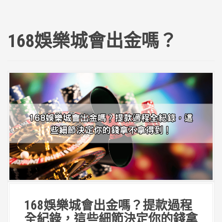
168娛樂城會出金嗎？
168娛樂城會出金嗎？提款過程
全紀錄，這些細節決定你的錢拿