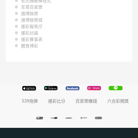
老虎機破解程式
至尊百家樂
通博娛樂
通博娛樂城
運彩報馬仔
運彩討論
運彩賽事表
體育博彩
539拖牌
運彩比分
百家樂賺錢
六合彩開獎