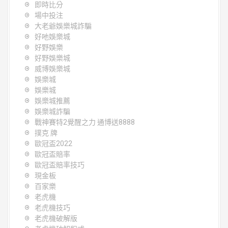
即時比分
場中投注
大老爺娛樂城詐騙
好吔娛樂城
好野娛樂
好野娛樂城
威博娛樂城
娛樂城
娛樂城
娛樂城推薦
娛樂城詐騙
戰神賽特2覺醒之力 通博送8888
撲克 牌
歐冠盃2022
歐冠盃賠率
歐冠盃賠率技巧
現金板
百家樂
老虎機
老虎機技巧
老虎機破解版