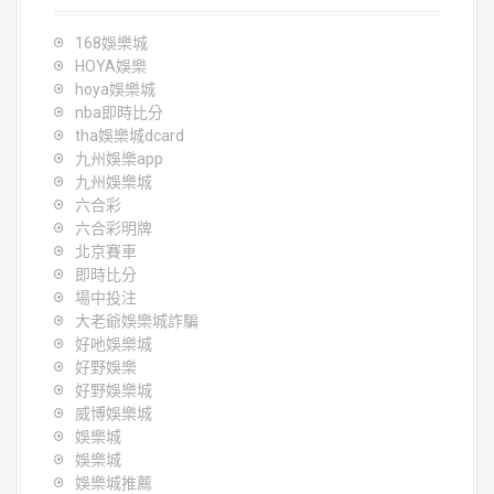
168娛樂城
HOYA娛樂
hoya娛樂城
nba即時比分
tha娛樂城dcard
九州娛樂app
九州娛樂城
六合彩
六合彩明牌
北京賽車
即時比分
場中投注
大老爺娛樂城詐騙
好吔娛樂城
好野娛樂
好野娛樂城
威博娛樂城
娛樂城
娛樂城
娛樂城推薦