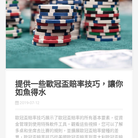
提供一些歐冠盃賠率技巧，讓你
如魚得水
2019-07-12
歐冠盃賠率技巧展示了歐冠盃賠率的所有基本要素，從資
金管理到使用特殊軟件工具。觀看這些視頻，您可以了解
多桌和坐席去比賽的規則，並擴展歐冠盃賠率變種的差
異，歐冠盃賠率技巧從美國歐冠盃賠率到意大利歐冠盃賠