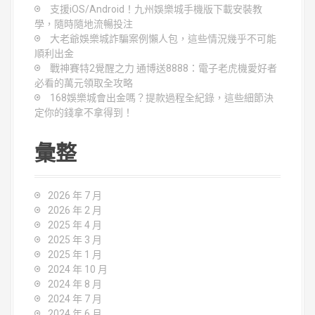
支援iOS/Android！九州娛樂城手機版下載安裝教
學，隨時隨地流暢投注
大老爺娛樂城詐騙案例懶人包，這些情況幾乎不可能
順利出金
戰神賽特2覺醒之力 通博送8888：電子老虎機愛好者
必看的萬元領取全攻略
168娛樂城會出金嗎？提款過程全紀錄，這些細節決
定你的錢拿不拿得到！
彙整
2026 年 7 月
2026 年 2 月
2025 年 4 月
2025 年 3 月
2025 年 1 月
2024 年 10 月
2024 年 8 月
2024 年 7 月
2024 年 6 月