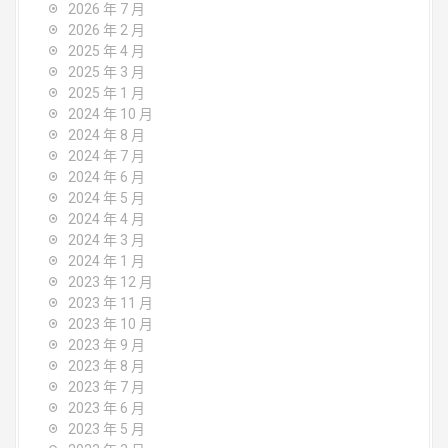
2026 年 7 月
2026 年 2 月
2025 年 4 月
2025 年 3 月
2025 年 1 月
2024 年 10 月
2024 年 8 月
2024 年 7 月
2024 年 6 月
2024 年 5 月
2024 年 4 月
2024 年 3 月
2024 年 1 月
2023 年 12 月
2023 年 11 月
2023 年 10 月
2023 年 9 月
2023 年 8 月
2023 年 7 月
2023 年 6 月
2023 年 5 月