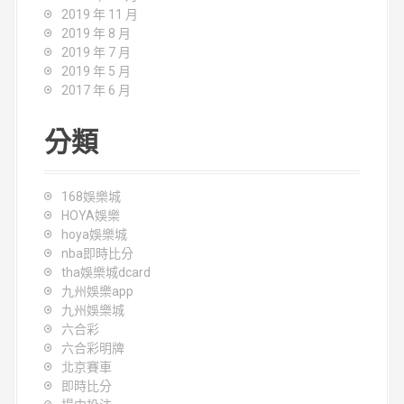
2019 年 11 月
2019 年 8 月
2019 年 7 月
2019 年 5 月
2017 年 6 月
分類
168娛樂城
HOYA娛樂
hoya娛樂城
nba即時比分
tha娛樂城dcard
九州娛樂app
九州娛樂城
六合彩
六合彩明牌
北京賽車
即時比分