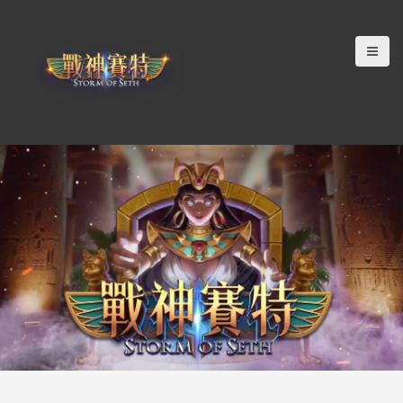
跳
至
主
要
內
容