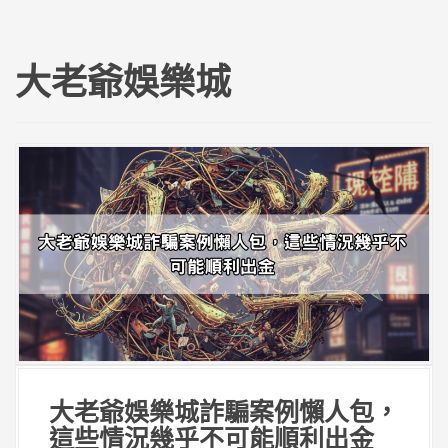
大老爺娛樂城
大老爺娛樂城詐騙案例懶人包，
這些情況幾乎不可能順利出金