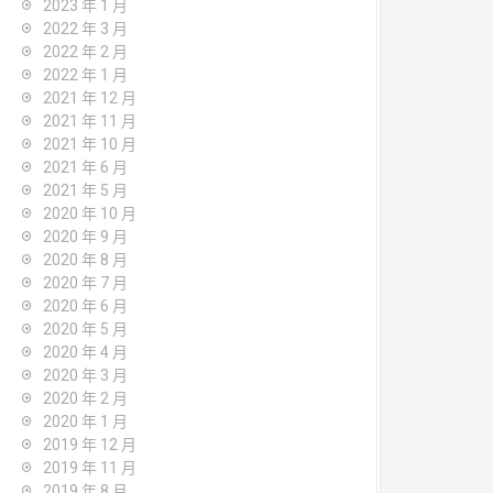
2023 年 1 月
2022 年 3 月
2022 年 2 月
2022 年 1 月
2021 年 12 月
2021 年 11 月
2021 年 10 月
2021 年 6 月
2021 年 5 月
2020 年 10 月
2020 年 9 月
2020 年 8 月
2020 年 7 月
2020 年 6 月
2020 年 5 月
2020 年 4 月
2020 年 3 月
2020 年 2 月
2020 年 1 月
2019 年 12 月
2019 年 11 月
2019 年 8 月