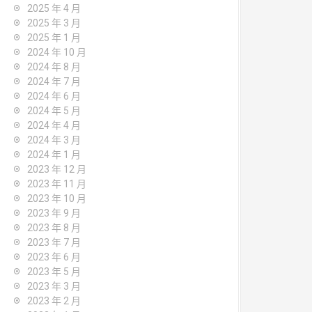
2025 年 4 月
2025 年 3 月
2025 年 1 月
2024 年 10 月
2024 年 8 月
2024 年 7 月
2024 年 6 月
2024 年 5 月
2024 年 4 月
2024 年 3 月
2024 年 1 月
2023 年 12 月
2023 年 11 月
2023 年 10 月
2023 年 9 月
2023 年 8 月
2023 年 7 月
2023 年 6 月
2023 年 5 月
2023 年 3 月
2023 年 2 月