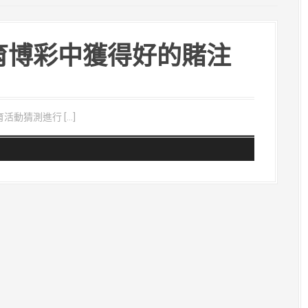
育博彩中獲得好的賭注
動猜測進行 […]