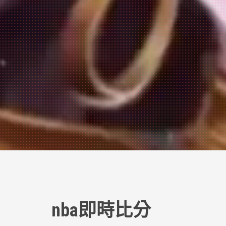
nba即時比分