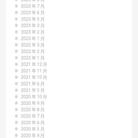
2023 年 7 月
2023 年 6 月
2023 年 5 月
2023 年 3 月
2023 年 2 月
2023 年 1 月
2022 年 3 月
2022 年 2 月
2022 年 1 月
2021 年 12 月
2021 年 11 月
2021 年 10 月
2021 年 6 月
2021 年 5 月
2020 年 10 月
2020 年 9 月
2020 年 8 月
2020 年 7 月
2020 年 6 月
2020 年 5 月
2020 年 4 月