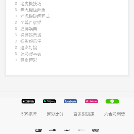
老虎機技巧
老虎機破解版
老虎機破解程式
至尊百家樂
通博娛樂
通博娛樂城
運彩報馬仔
運彩討論
運彩賽事表
體育博彩
539拖牌
運彩比分
百家樂賺錢
六合彩開獎