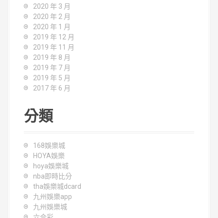
2020 年 3 月
2020 年 2 月
2020 年 1 月
2019 年 12 月
2019 年 11 月
2019 年 8 月
2019 年 7 月
2019 年 5 月
2017 年 6 月
分類
168娛樂城
HOYA娛樂
hoya娛樂城
nba即時比分
tha娛樂城dcard
九州娛樂app
九州娛樂城
六合彩