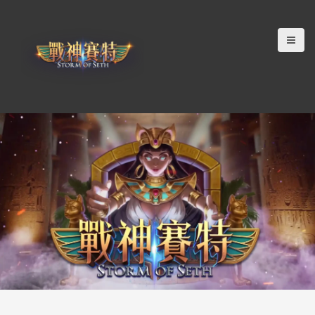
跳
至
主
要
內
容