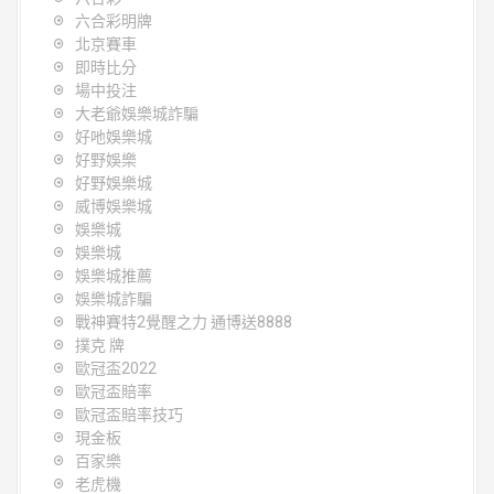
六合彩明牌
北京賽車
即時比分
場中投注
大老爺娛樂城詐騙
好吔娛樂城
好野娛樂
好野娛樂城
威博娛樂城
娛樂城
娛樂城
娛樂城推薦
娛樂城詐騙
戰神賽特2覺醒之力 通博送8888
撲克 牌
歐冠盃2022
歐冠盃賠率
歐冠盃賠率技巧
現金板
百家樂
老虎機