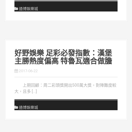
通博娛樂城
好野娛樂 足彩必發指數：漢堡
主勝熱度偏高 特魯瓦適合做膽
2017-06-22
上期回顧：周二彩頭獎開出500萬大獎，對陣難度較
大，且多 […]
通博娛樂城