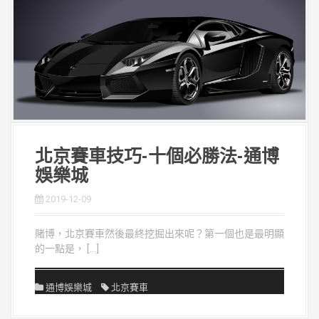
北京賽車技巧-十個必勝法-通博
娛樂城
2019-12-09
賭博，北京賽車然後最終挖掘出來呢？第一個也是最明顯
的一點是， […]
通博娛樂城
北京賽車