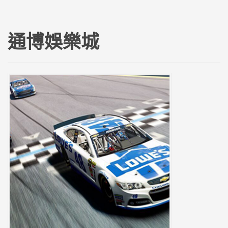
通博娛樂城