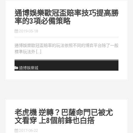
通博娛樂歐冠盃賠率技巧提高勝
率的3項必備策略
2019-05-18
通博娛樂歐冠盃賠率的玩法依照不同的博弈平台除了一般
標準玩法外 […]
通博娛樂城
老虎機 逆轉？巴薩命門已被尤
文看穿 上8個前鋒也白搭
2017-06-22